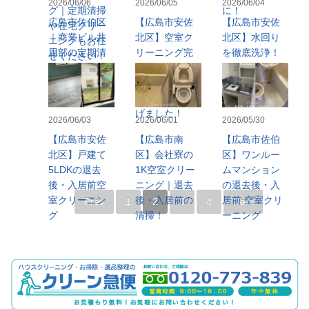
2026/06/06
2026/06/05
2026/06/04
グ｜定期清掃
に！
広島市佐伯区
【広島市安佐
【広島市安佐
や在宅クリー
｜商業ビル共
北区】空室ク
北区】水回り
ニングもお任
用部の定期清
リーニング完
を徹底洗浄！
せください！
掃（床洗浄ワ
了！戸建て
戸建て5LDK空
ックス）へ
5LDKを隅々ま
室クリーニン
で丁寧に仕上
グへ
げました！
2026/06/03
2026/06/01
2026/05/30
【広島市安佐
【広島市南
【広島市佐伯
北区】戸建て
区】会社寮の
区】ワンルー
5LDKの退去
1K空室クリー
ムマンション
後・入居前空
ニング｜退去
の退去後・入
室クリーニン
後・入居前の
居前 空室クリ
Prev
1
2
3
4
Next
グ
清掃！
ーニング