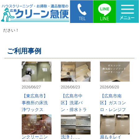
HOME
>
【東広島市】事務所の床洗浄ワックス【広島市南区】レンジフ
ード・エアコンクリーニング｜定期清掃や在宅クリーニングもお任せく
ださい！
ご利用事例
2026/06/27
2026/06/23
2026/06/20
【東広島市】
【広島市中
【広島市南
事務所の床洗
区】洗濯パ
区】ガスコン
浄ワックス
ン・排水トラ
ロ・レンジフ
【広島市南
ップクリーニ
ードクリーニ
区】レンジフ
ング｜見えな
ングへ 追加
ード・エアコ
い汚れを徹底
にて浴室換気
ンクリーニン
洗浄！
扇もキレイ