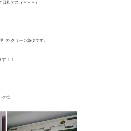
ング日和デス（＾－＾）
理 の クリーン急便です。
ます！！
ング◎