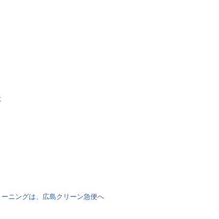
に
。
リーニングは、広島クリーン急便へ