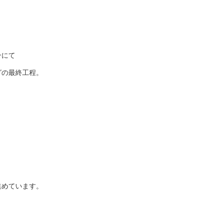
ンにて
グの最終工程。
進めています。