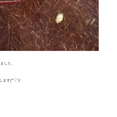
いました。
す(*’▽’)/