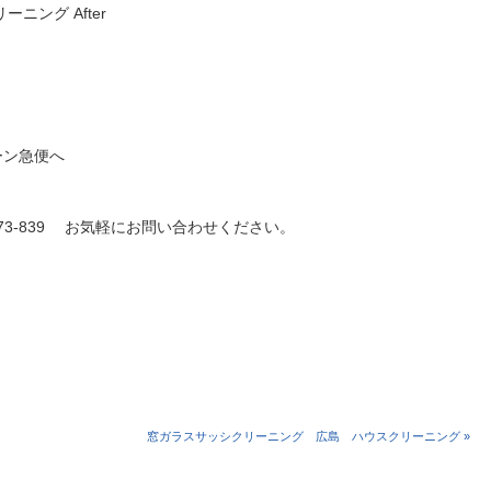
ニング After
ーン急便へ
773-839 お気軽にお問い合わせください。
）
窓ガラスサッシクリーニング 広島 ハウスクリーニング »