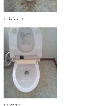
↑↑↑Before↑↑↑
↑↑↑After↑↑↑