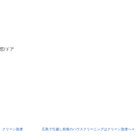
/窓/ドア
 クリーン急便
広島で引越し前後のハウスクリーニングはクリーン急便へ »