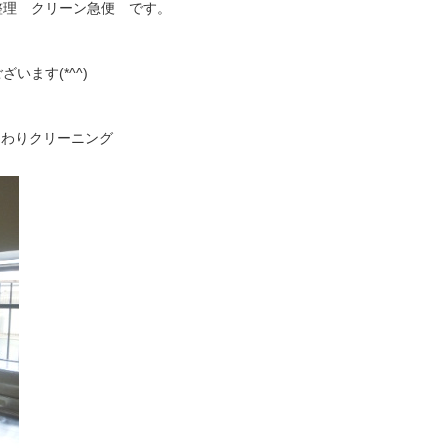
整理 クリーン急便 です。
います(*^^)
まわりクリーニング