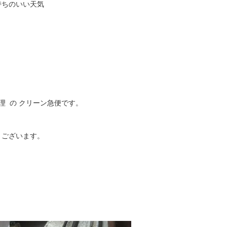
持ちのいい天気
理 の クリーン急便です。
うございます。