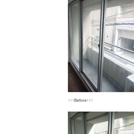
↑↑↑Before↑↑↑